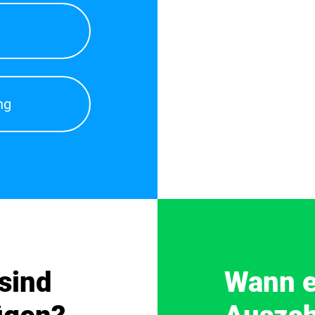
ng
sind
Wann e