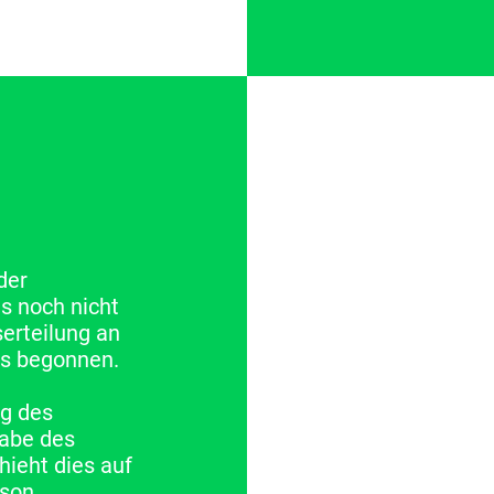
der
s noch nicht
erteilung an
ls begonnen.
g des
gabe des
hieht dies auf
son,