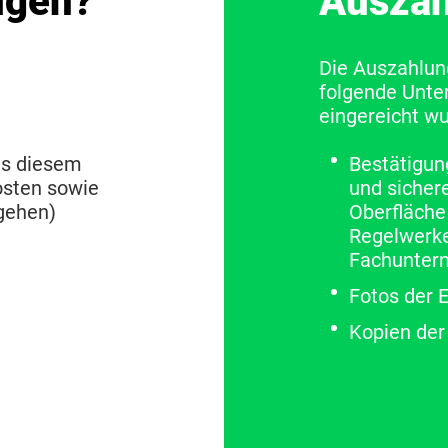
ügen?
Auszah
Die Auszahlung
folgende Unte
eingereicht w
us diesem
Bestätigu
osten sowie
und sicher
rgehen)
Oberfläche
Regelwerke
Fachuntern
Fotos der
Kopien de