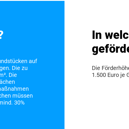
?
In wel
geförd
undstücken auf
gen. Die zu
Die Förderhöh
m². Die
1.500 Euro je 
lächen
gsmaßnahmen
ächen müssen
 mind. 30%